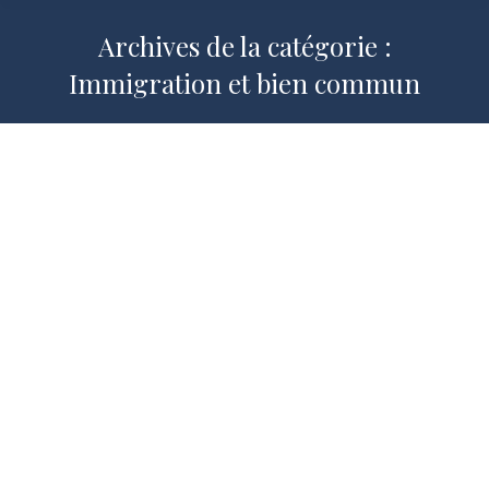
Archives de la catégorie :
Immigration et bien commun
L’immigration, une aventure humaine
2005-2006
,
Immigration et bien commun
,
Publications
Par
Roger FAUROUX
4 juin 2006
Par Roger fauroux, Président d’honneur
de Saint-Gobain, ancien Ministre, ancien
président du haut Conseil à l’intégration
Le Président : Nous sommes déjà arrivés,
non pas au terme de notre réflexion sur
un sujet aussi vaste et complexe