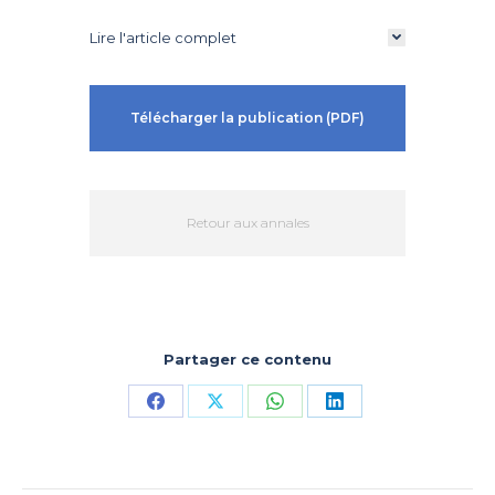
Lire l'article complet
Télécharger la publication (PDF)
Retour aux annales
Partager ce contenu
Partager
Partager
Partager
Partager
sur
sur
sur
sur
Facebook
X
WhatsApp
LinkedIn