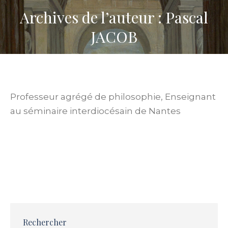
Archives de l’auteur : Pascal
JACOB
Professeur agrégé de philosophie, Enseignant
au séminaire interdiocésain de Nantes
Liberté de qualité ou liberté d’indifférence ?
2022-2023
,
La liberté et les libertés
,
Publications
Par
Pascal JACOB
15 mars 2023
Rechercher