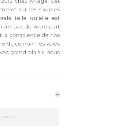
2012 chez Artège. Cet
nne et sur les sources
ale telle qu’elle est
ment pas de votre part
r la conscience de nos
e de ce nom les voies
vec grand plaisir, nous
 annales