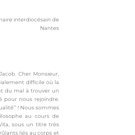
naire interdiocésain de
Nantes
 Jacob. Cher Monsieur,
alement difficile où la
ont du mal à trouver un
é pour nous rejoindre.
qualité’’ ! Nous sommes
hilosophe au cours de
ita, sous un titre très
rûlants liés au corps et