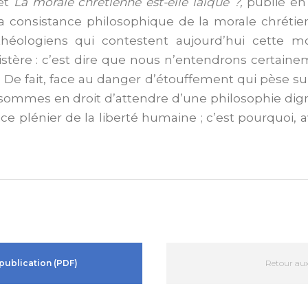
et
La morale chrétienne est-elle laïque ?,
publié en 
la consistance philosophique de la morale chrétie
héologiens qui contestent aujourd’hui cette mor
stère : c’est dire que nous n’entendrons certaine
 De fait, face au danger d’étouffement qui pèse su
ommes en droit d’attendre d’une philosophie dign
e plénier de la liberté humaine ; c’est pourquoi, a
publication (PDF)
Retour aux