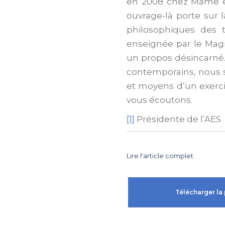
en 2008 chez Mame 
ouvrage-là porte sur 
philosophiques des t
enseignée par le Magi
un propos désincarné.
contemporains, nous s
et moyens d’un exercic
vous écoutons.
[1]
Présidente de l’AES
Lire l'article complet
Télécharger la 