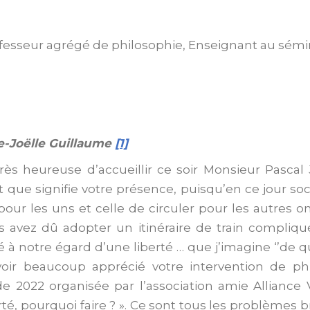
ofesseur agrégé de philosophie, Enseignant au sémi
e-Joëlle Guillaume
[1]
ès heureuse d’accueillir ce soir Monsieur Pascal
 que signifie votre présence, puisqu’en ce jour soci
 pour les uns et celle de circuler pour les autres 
us avez dû adopter un itinéraire de train compliqu
sé à notre égard d’une liberté … que j’imagine ‘’de 
voir beaucoup apprécié votre intervention de p
 de 2022 organisée par l’association amie Alliance V
rté, pourquoi faire ? ». Ce sont tous les problèmes b