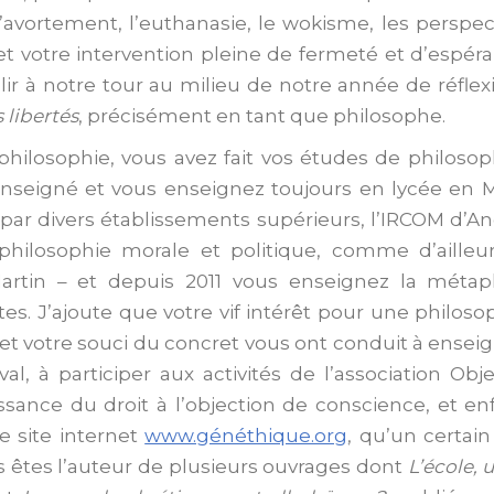
 l’avortement, l’euthanasie, le wokisme, les persp
 et votre intervention pleine de fermeté et d’espér
llir à notre tour au milieu de notre année de réfle
s libertés
, précisément en tant que philosophe.
hilosophie, vous avez fait vos études de philosop
 enseigné et vous enseignez toujours en lycée en M
é par divers établissements supérieurs, l’IRCOM d’An
philosophie morale et politique, comme d’ailleu
rtin – et depuis 2011 vous enseignez la métap
es. J’ajoute que votre vif intérêt pour une philosop
t votre souci du concret vous ont conduit à enseigne
val, à participer aux activités de l’association Obje
sance du droit à l’objection de conscience, et enf
e site internet
www.généthique.org
, qu’un certai
s êtes l’auteur de plusieurs ouvrages dont
L’école, 