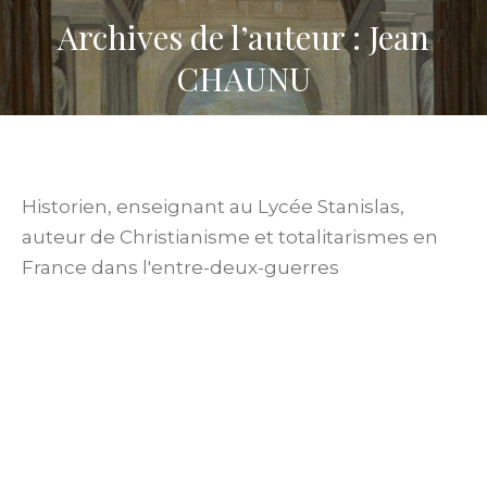
Archives de l’auteur : Jean
CHAUNU
Historien, enseignant au Lycée Stanislas,
auteur de Christianisme et totalitarismes en
France dans l'entre-deux-guerres
Séance de clôture : Une société juste au cœur de
l’injuste, l’aumônerie du STO en 1943
2025-2026
,
Annales
,
Qu'est-ce qu'une société juste ?
,
société juste
Par
Jean CHAUNU
17 juin 2026
Le présent à l’épreuve de la vérité historique
2021-2022
,
La Vérité se décide-t-elle ?
,
Publications
Par
Jean CHAUNU