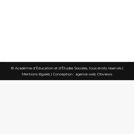
ce soir. D’abord merci d’être là, nous
sommes très heureux de vous accueillir,
et merci aux membres qui ont fait l’effort
de se déplacer à…
© Académie d'Éducation et d'Études Sociales, tous droits réservés |
Mentions légales
|
Conception : agence web Obviews