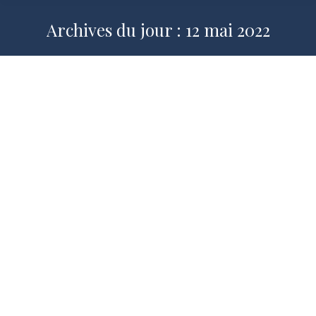
Archives du jour :
12 mai 2022
Le présent à l’épreuve de la vérité
historique
2021-2022
,
La Vérité se décide-t-elle ?
,
Publications
Par
Jean CHAUNU
12 mai 2022
Jean CHAUNU, enseignant à Stan,
historien spécialiste d’Histoire
contemporaine Marie-Joëlle Guillaume,
Présidente Deux mots avant de donner
la parole à notre secrétaire général Rémi
Sentis, pour présenter notre orateur de