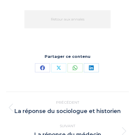
Retour aux annales
Partager ce contenu
Partager
Partager
Partager
Partager
sur
sur
sur
sur
Facebook
X
WhatsApp
LinkedIn
Navigation
PRÉCÉDENT
article
La réponse du sociologue et historien
Article
précédent
SUIVANT
:
La réponse du médecin
Article