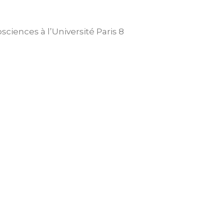
ciences à l’Université Paris 8
BERT
7 février 2019
 LAMBERT
11 décembre 2008