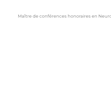
Maître de conférences honoraires en Neuros
L’esprit est-il mécanisable ?
2018-2019
,
Dépasser l’humain ?
,
Publications
Par
Jean-François LAM
Peut-on encore parler de sciences humaines ?
2008-2009
,
Publications
,
Qu’est-ce que l’homme ?
Par
Jean-François