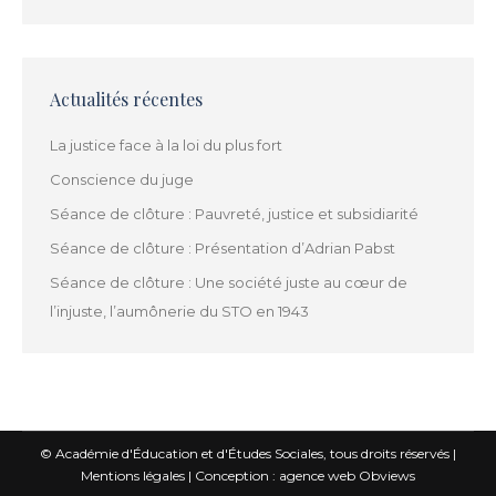
Actualités récentes
La justice face à la loi du plus fort
Conscience du juge
Séance de clôture : Pauvreté, justice et subsidiarité
Séance de clôture : Présentation d’Adrian Pabst
Séance de clôture : Une société juste au cœur de
l’injuste, l’aumônerie du STO en 1943
© Académie d'Éducation et d'Études Sociales, tous droits réservés |
Mentions légales
|
Conception : agence web Obviews