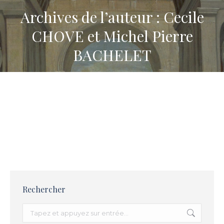
Archives de l’auteur : Cecile
CHOVE et Michel Pierre
BACHELET
La formation des maîtres
2000-2001
,
Publications
,
Repenser l’Education nationale
Par
Cecile CHOVE et Michel Pierre BACHELET
14 février 2001
Rechercher
Recherche
: