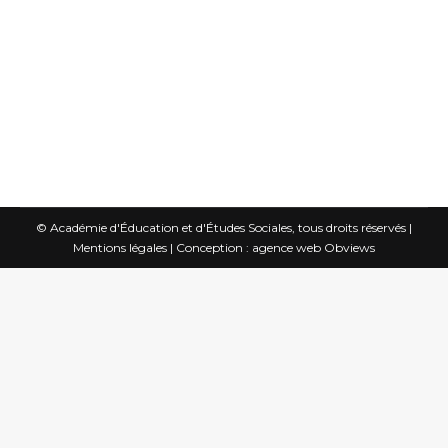
pour ce temps consacré à la thématique
de la famille, trois ans après que mon
livre ait reçu le Prix Humanisme chrétien.
Ce Prix m’a été très utile, car ensuite…
© Académie d'Éducation et d'Études Sociales, tous droits réservés |
Mentions légales
|
Conception : agence web Obviews