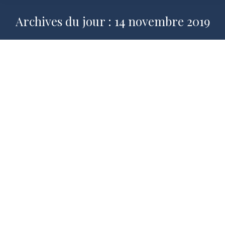
Archives du jour :
14 novembre 2019
La famille, lieu de notre enracinement
dans le temps et première
communauté de vie : un trésor à
redécouvrir et protéger
2019-2020
,
Enracinement et Bien commun
,
Publications
Par
Grégor Puppinck
14 novembre 2019
par Gregor Puppinck, Directeur du
Centre européen pour le droit et la
justice – ECLJ Grégor Puppinck : Je suis
très heureux de revenir auprès de vous,