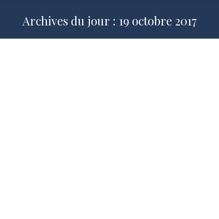
Archives du jour :
19 octobre 2017
Dieu dans la cité : mérites et limites
de la séparation
2017-2018
,
La Place de Dieu dans la Cité
,
Publications
Par
Pierre MANENT
19 octobre 2017
par Pierre Manent, Normalien, agrégé de
philosophie. Nicolas Aumonier : Nous
sommes très heureux d’accueillir
aujourd’hui le philosophe Pierre Manent.
Vous êtes né à Toulouse le 6 mai 1949.
Vous avez effectué vos classes