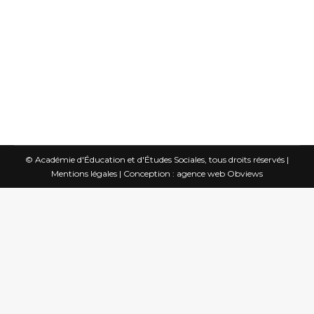
préparatoires au Lycée Pierre de Fermat
et vous entrez à l’ENS en 1968, à tout
juste 19 ans. Après l’agrégation de
philosophie, vous…
© Académie d'Éducation et d'Études Sociales, tous droits réservés |
Mentions légales
|
Conception : agence web Obviews