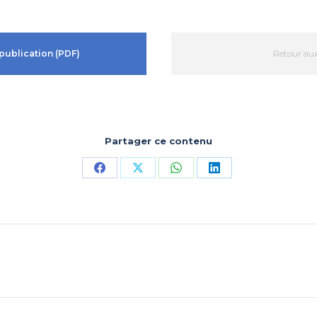
publication (PDF)
Retour aux
Partager ce contenu
Partager
Partager
Partager
Partager
sur
sur
sur
sur
Facebook
X
WhatsApp
LinkedIn
Article
suivant
: