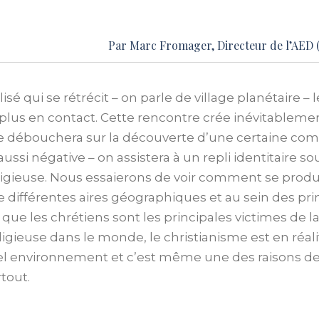
Par
Marc Fromager
, Directeur de l’AED 
 qui se rétrécit – on parle de village planétaire – le
plus en contact. Cette rencontre crée inévitablemen
elle débouchera sur la découverte d’une certaine c
 aussi négative – on assistera à un repli identitair
eligieuse. Nous essaierons de voir comment se prod
 différentes aires géographiques et au sein des prin
ue les chrétiens sont les principales victimes de la 
eligieuse dans le monde, le christianisme est en réal
 environnement et c’est même une des raisons de 
rtout.