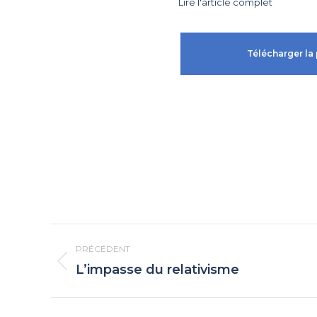
Lire l'article complet
Télécharger la 
Navigation
PRÉCÉDENT
article
L’impasse du relativisme
Article
précédent
: