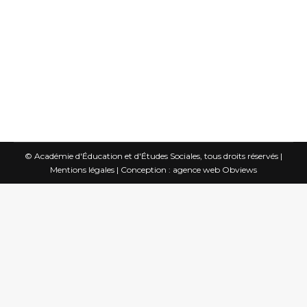
patients. Comment analyser cette
évolution ? Quels en sont les enjeux
moraux et politiques ? L’hypothèse de
travail se décline en trois moments.…
© Académie d'Éducation et d'Études Sociales, tous droits réservés |
Mentions légales
|
Conception : agence web Obviews