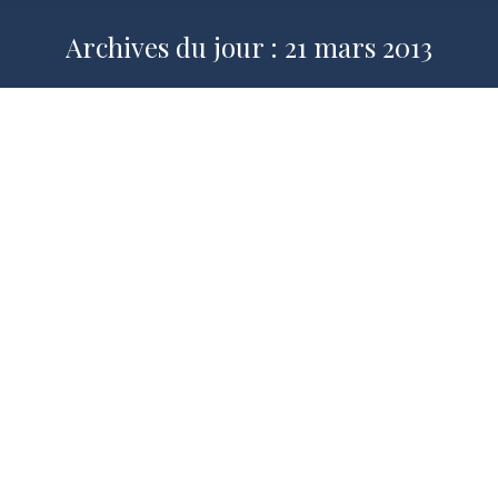
Archives du jour :
21 mars 2013
La relation médecin-patient : enjeux
moraux et politiques
2012-2013
,
Pour une société plus humaine
,
Publications
Par
Suzanne RAMEIX
21 mars 2013
Par Suzanne Rameix, Maître de
conférence, spécialiste de l’éthique
médicale De l’éthique médicale des
années 1950-80 à la loi du 4 mars 2002, la
décision médicale qui était l’affaire des
médecins est devenue celle des