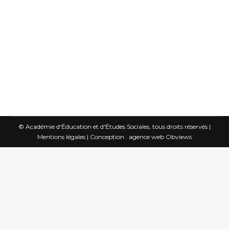
l’existence, les fait exister comme biens :
« Et vidit Deus quod esset bonum ».
Cette phrase, qui revient régulièrement
au premier chapitre de la Genèse depuis
le « Fiat lux » du premier…
© Académie d'Éducation et d'Études Sociales, tous droits réservés |
Mentions légales
|
Conception : agence web Obviews