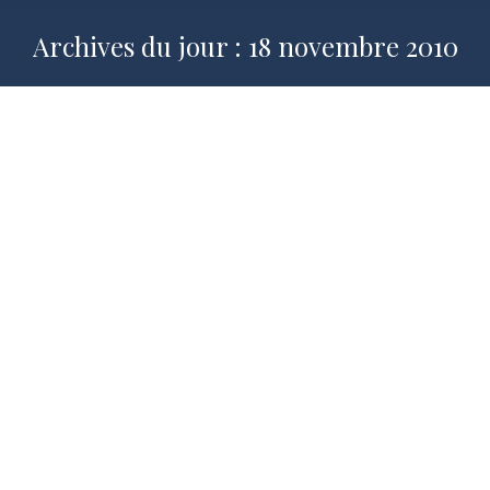
Archives du jour :
18 novembre 2010
Droit naturel et Droit positif : sens et
portée d’une distinction
2010-2011
,
A la recherche d’une éthique universelle
,
Publications
Par
Jean-Baptiste DONNIER
18 novembre 2010
Par Jean-Baptiste Donnier,, Professeur
en Droit privé et sciences criminelles
Prolégomènes. – Au commencement,
toute chose créée est un bien. L’acte
créateur, en appelant les choses à