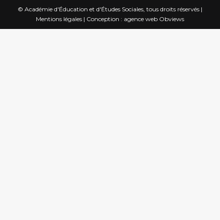
© Académie d'Éducation et d'Études Sociales, tous droits réservés |
Mentions légales
|
Conception : agence web Obviews