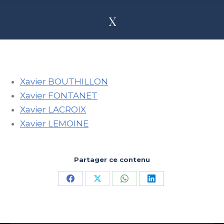
X
Xavier BOUTHILLON
Xavier FONTANET
Xavier LACROIX
Xavier LEMOINE
Partager ce contenu
Partager
Partager
Partager
Partager
sur
sur
sur
sur
Facebook
X
WhatsApp
LinkedIn