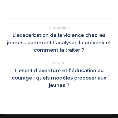
Partager
Partager
Partager
Partager
sur
sur
sur
sur
Facebook
X
WhatsApp
LinkedIn
Navigation
PRÉCÉDENT
article
L’exacerbation de la violence chez les
jeunes : comment l’analyser, la prévenir et
Article
comment la traiter ?
précédent
:
SUIVANT
L’esprit d’aventure et l’éducation au
courage : quels modèles proposer aux
Article
jeunes ?
suivant
: