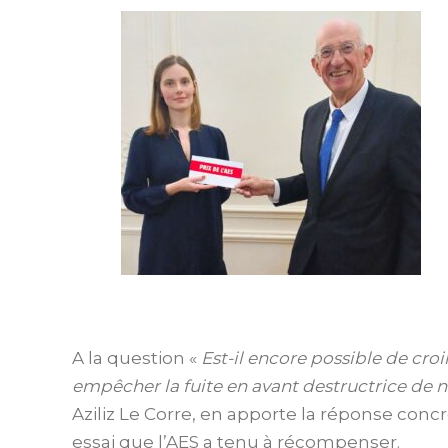
A la question «
Est-il encore possible de cro
empêcher la fuite en avant destructrice de n
Aziliz Le Corre, en apporte la réponse con
essai que l’AES a tenu à récompenser.