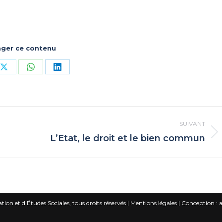
ager ce contenu
ger
Partager
Partager
Partager
sur
sur
sur
book
X
WhatsApp
LinkedIn
SUIVANT
L’Etat, le droit et le bien commun
Article
suivant
:
on et d'Études Sociales, tous droits réservés |
Mentions légales
|
Conception :