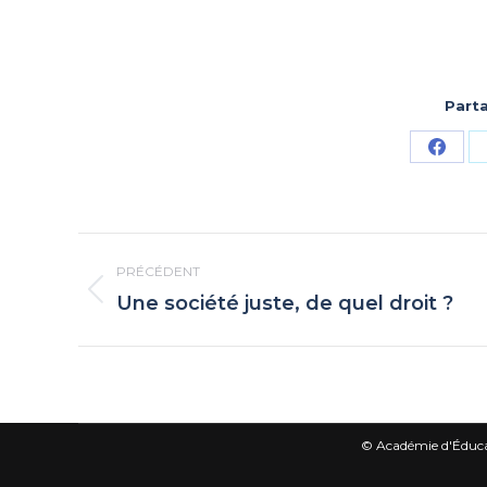
Part
Parta
sur
Face
Navigation
PRÉCÉDENT
article
Une société juste, de quel droit ?
Article
précédent
:
© Académie d'Éducati