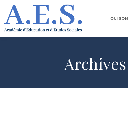
QUI SO
Archives
Colloque de conclusion : dépasser l’
2018-2019
,
A
,
Dépasser l’humain ?
,
Publications
Par
AES