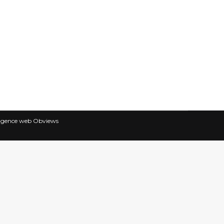
er, du père Jean-Christophe Chauvin, de
e point d’interrogation est essentiel :
table ? A quel prix ? Pour quelle
 agence web Obviews