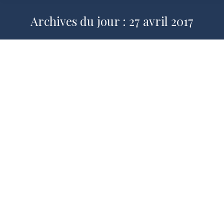
Archives du jour :
27 avril 2017
Valoriser le mariage et la famille : le
mariage, un service public à
redécouvrir !
2016-2017
,
L’engagement dans la cité
,
Publications
Par
Aude MIRKOVIC
27 avril 2017
Par Aude Mirkovic, Juriste, porte-parole
de l’association « Juristes pour l’enfance
» Le mariage n’est guère à la mode et,
paradoxalement, il est réclamé par des
personnes a priori non concernées,