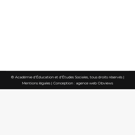
comme le révèlent les débats sur le
mariage des personnes de même sexe
ou le mariage à plusieurs (polyamorie).
Ces mouvements contradictoires
invitent à…
© Académie d'Éducation et d'Études Sociales, tous droits réservés |
Mentions légales
|
Conception : agence web Obviews