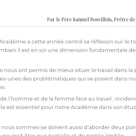
Par le
Père Samuel Rouvillois
, Prêtre d
Académie a cette année centré sa réflexion sur le tra
bien il est en soi une dimension fondamentale de
nous ont permis de mieux situer le travail dans la 
es-unes des problématiques qui se posent dans nos
s.
 de l’homme et de la femme face au travail ; incidence
cela est essentiel pour notre Académie dans son étu
e nous sommes se doivent aussi d’aborder deux poi
e pourrait être que partielle et de portée limitée.