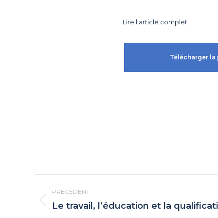
Lire l'article complet
Télécharger la 
Navigation
PRÉCÉDENT
article
Le travail, l’éducation et la qualificat
Article