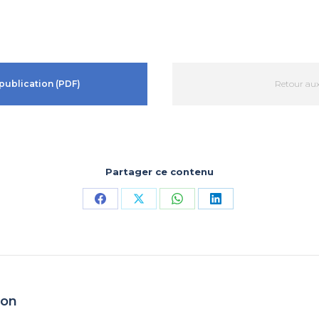
publication (PDF)
Retour aux
Partager ce contenu
Partager
Partager
Partager
Partager
sur
sur
sur
sur
Facebook
X
WhatsApp
LinkedIn
ion
Article