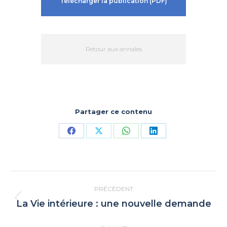
Télécharger la publication (PDF)
Retour aux annales
Partager ce contenu
Partager
Partager
Partager
Partager
sur
sur
sur
sur
Facebook
X
WhatsApp
LinkedIn
Navigation
PRÉCÉDENT
article
La Vie intérieure : une nouvelle demande
Article
précédent